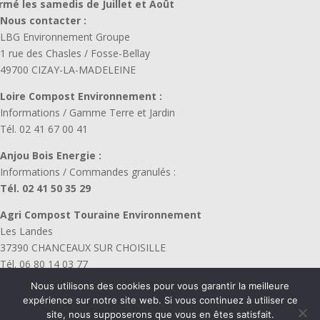
rmé les samedis de Juillet et Août
Nous contacter :
LBG Environnement Groupe
1 rue des Chasles / Fosse-Bellay
49700 CIZAY-LA-MADELEINE
Loire Compost Environnement :
Informations / Gamme Terre et Jardin
Tél. 02 41 67 00 41
Anjou Bois Energie :
Informations / Commandes granulés :
Tél. 02 41 50 35 29
Agri Compost Touraine Environnement
Les Landes
37390 CHANCEAUX SUR CHOISILLE
Tél. 06 80 14 03 77
Horaires : du lundi au vendredi :
Nous utilisons des cookies pour vous garantir la meilleure
8h-12h – 13h30- 17h30
expérience sur notre site web. Si vous continuez à utiliser ce
site, nous supposerons que vous en êtes satisfait.