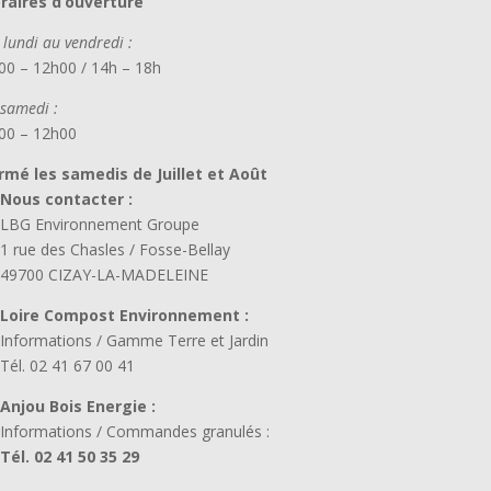
raires d’ouverture
 lundi au vendredi :
00 – 12h00 / 14h – 18h
 samedi :
00 – 12h00
rmé les samedis de Juillet et Août
Nous contacter :
LBG Environnement Groupe
1 rue des Chasles / Fosse-Bellay
49700 CIZAY-LA-MADELEINE
Loire Compost Environnement :
Informations / Gamme Terre et Jardin
Tél. 02 41 67 00 41
Anjou Bois Energie :
Informations / Commandes granulés :
Tél. 02 41 50 35 29