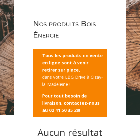
Nos produits Bois
Énergie
Tous les produits en vente
en ligne sont à venir
retirer sur place,
dans votre LBG Drive à Cizay-
la-Madeleine !
Pour tout besoin de
livraison, contactez-nous
au 02 41 50 35 29!
Aucun résultat